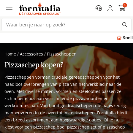
0
Snelle levering
binnen 7 dagen
Home
/
Accessoires
/
Pizzascheppen
Pizzaschep kopen?
Pizzascheppen vormen cruciale gereedschappen voor het
naadloos overbrengen van pizza van het werkblad naar de
oven. Met diverse maten, vormen en steelopties passen ze
zich moeiteloos aan verschillende pizzavarianten en
werkruimtes aan. Van handige draaischepen die nauwkeurig
manoeuvreren in de oven tot insteekschepen, Fornitalia biedt
een breed assortiment aan hoogwaardige opties. Of je nu
kiest voor een pizzaschep bbq, pizzaschep set of pizzaschep