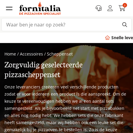
0
Snelle levering
binnen 7 dagen
Home
/
Accessoires
/
Scheppenset
Zorgvuldig geselecteerde
pizzascheppenset
Onze leveranciers creëeren veel verschillende producten
zodat er voor iedereen een product is die aanspreekt. Om de
keuze te vereenvoudigen hebben we al een aantal sets
samengesteld. Als je bijvoorbeeld net start met pizzabakken
en alles nog nodig hebt. We hebben sets die onze fabrikant
heeft samengesteld, maar wij hebben ook een leuke set die
gemakelijk bij je pizzaoven te bestellen is. Zo is de keuze