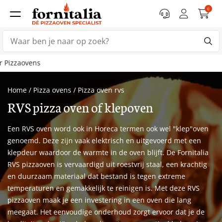
0
Snelle levering
binn
Home
/
Pizza ovens
/
Pizza oven rvs
RVS pizza oven of klepoven
Een RVS oven word ook in Horeca termen ook wel "klep"oven
genoemd. Deze zijn vaak elektrisch en uitgevoerd met een
klepdeur waardoor de warmte in de oven blijft. De Fornitalia
RVS pizzaoven is vervaardigd uit roestvrij staal, een krachtig
en duurzaam materiaal dat bestand is tegen extreme
temperaturen en gemakkelijk te reinigen is. Met deze RVS
pizzaoven maak je een investering in een oven die lang
meegaat. Het eenvoudige onderhoud zorgt ervoor dat je de