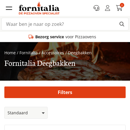
0
rg service
voor Pizzaovens
Home
/
Fornitalia
/
Accessoires
/
Deegbakken
Fornitalia Deegbakken
Filters