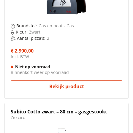
Brandstof:
Gas en hout - Gas
Kleur:
Zwart
Aantal pizza's:
2
€ 2.990,00
Incl. BTW
Niet op voorraad
Binnenkort weer op voorraad
Bekijk product
Subito Cotto zwart – 80 cm – gasgestookt
Zio ciro