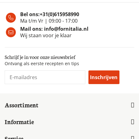
€ 155,36
€ 149,00
Incl. BTW
Incl. BTW
Op voorraad
Op voorraad
Binnen 3-4 werkdagen
Binnen 3-4 werkdagen
in huis
in huis
Bekijk
Bekijk
product
product
Terug naar assortiment
Bel ons:
+31(0)615958990
Ma t/m Vr | 09:00 - 17:00
Mail ons:
info@fornitalia.nl
Wij staan voor je klaar