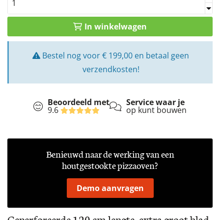
In winkelwagen
Bestel nog voor € 199,00 en betaal geen
verzendkosten!
Beoordeeld met
Service waar je
9.6
op kunt bouwen
Benieuwd naar de werking van een
houtgestookte pizzaoven?
Demo aanvragen
Geperforeerde 120 cm lengte, extra groot blad