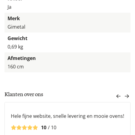
Ja
Merk
Gimetal
Gewicht
0,69 kg
Afmetingen
160 cm
Klanten over ons
Mijn vrouw en ik zijn op een frisse Februaridag op
een demodag bij Harm en Rianne geweest om
pizza's te proeven uit de steenoven.