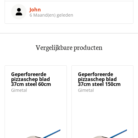
Weergaloos. Ook de oven zag er fantastisch uit.
Het duurde dan niet heel lang voordat we tot de
aanschaf overgingen.
Omdat een dergelijk product goed neergezet
dient te worden hebben we hen diverse malen
gebeld om ons te ondersteunen met tips.
Gelukkig was dit geen enkel probleem en zijn we
zeer goed geholpen.
Een echte aanrader. Vincent & Jeanine
10
/ 10
Vincent Mocking
6 Maand(en) geleden