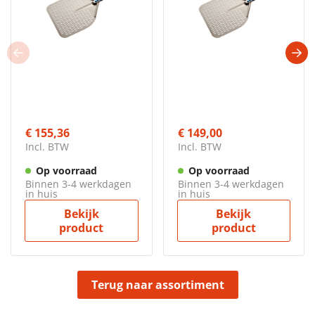
Vergelijkbare producten
Geperforeerde
Geperforeerde
pizzaschep blad
pizzaschep blad
37cm steel 60cm
37cm steel 150cm
Gimetal
Gimetal