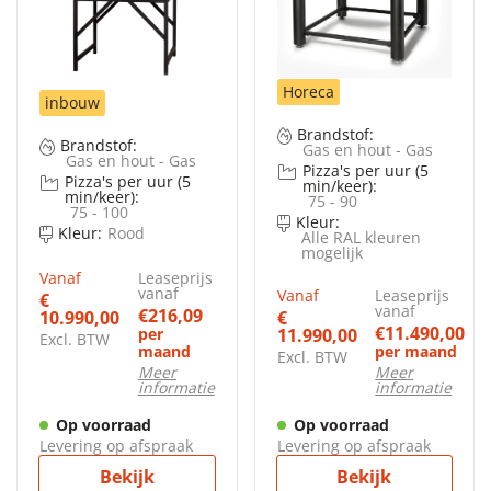
Horeca
inbouw
Brandstof:
Brandstof:
Gas en hout - Gas
Gas en hout - Gas
Pizza's per uur (5
Pizza's per uur (5
min/keer):
min/keer):
75 - 90
75 - 100
Kleur:
Kleur:
Rood
Alle RAL kleuren
mogelijk
Vanaf
Leaseprijs
vanaf
Vanaf
Leaseprijs
€
vanaf
€216,09
10.990,00
€
€11.490,00
per
11.990,00
Excl. BTW
maand
per maand
Excl. BTW
Meer
Meer
informatie
informatie
Op voorraad
Op voorraad
Levering op afspraak
Levering op afspraak
Bekijk
Bekijk