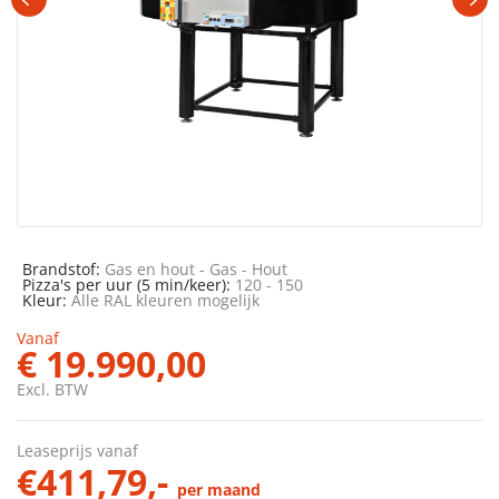
Brandstof:
Gas en hout - Gas - Hout
Pizza's per uur (5 min/keer):
120 - 150
Kleur:
Alle RAL kleuren mogelijk
Vanaf
€ 19.990,00
Excl. BTW
Leaseprijs vanaf
€411,79,-
per maand