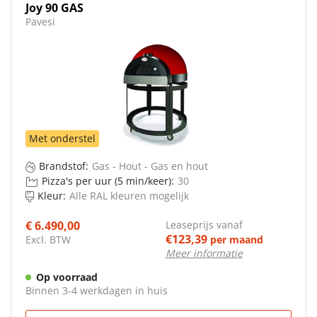
Joy 90 GAS
Pavesi
Met onderstel
Brandstof:
Gas - Hout - Gas en hout
Pizza's per uur (5 min/keer):
30
Kleur:
Alle RAL kleuren mogelijk
€ 6.490,00
Leaseprijs vanaf
€123,39
Excl. BTW
per maand
Meer informatie
Op voorraad
Binnen 3-4 werkdagen in huis