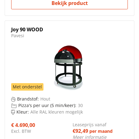
Bekijk product
Joy 90 WOOD
Pavesi
Met onderstel
Brandstof:
Hout
Pizza's per uur (5 min/keer):
30
Kleur:
Alle RAL kleuren mogelijk
€ 4.690,00
Leaseprijs vanaf
€92,49
Excl. BTW
per maand
Meer informatie