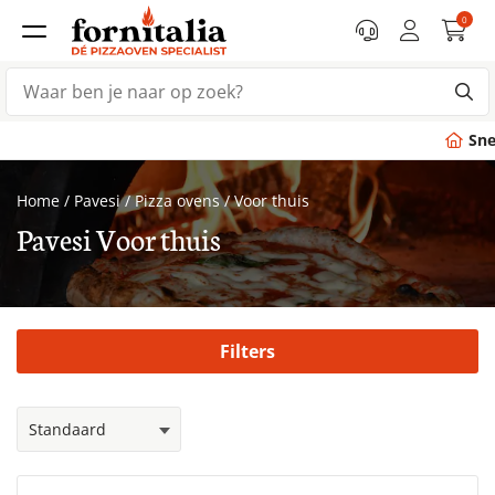
0
Snelle levering
bin
Home
/
Pavesi
/
Pizza ovens
/
Voor thuis
Pavesi Voor thuis
Filters