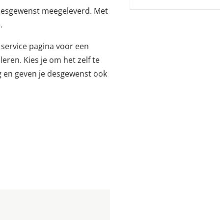
Bel ons
 desgewenst meegeleverd. Met
+31(0)615958
.
e service pagina voor een
leren. Kies je om het zelf te
ng en geven je desgewenst ook