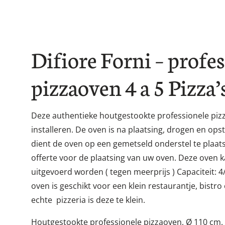
Difiore Forni – profe
pizzaoven 4 a 5 Pizza’
10
/ 10
Daan Davies
Deze authentieke houtgestookte professionele pizza
6 Maand(en) geleden
installeren. De oven is na plaatsing, drogen en ops
dient de oven op een gemetseld onderstel te plaat
offerte voor de plaatsing van uw oven. Deze oven 
uitgevoerd worden ( tegen meerprijs ) Capaciteit: 4/5
oven is geschikt voor een klein restaurantje, bistr
echte pizzeria is deze te klein.
Houtgestookte professionele pizzaoven, Ø 110 cm. 