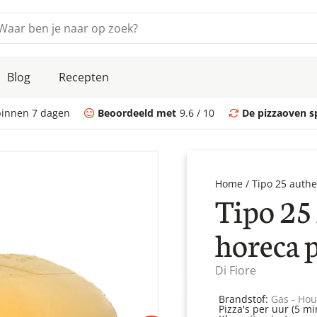
Produ
Deegbak 40x30
Blog
Recepten
Reserve borstel hard (messing)
Gimetal 4-delige scheppenset
binnen 7 dagen
Beoordeeld met
9.6 / 10
De pizzaoven sp
Deksel voor Deegbak 40x30
Reserve borstel zacht (natuurlijke haren)
Home
/
Tipo 25 authe
Categor
Accessoires
Tipo 25
Pizza ovens / BBQ pizza oven
horeca 
Accessoires / Borstels
Di Fiore
Braai barbecue
Accessoires / Braai BBQ accessoires
Brandstof:
Gas - Hou
Pizza's per uur (5 mi