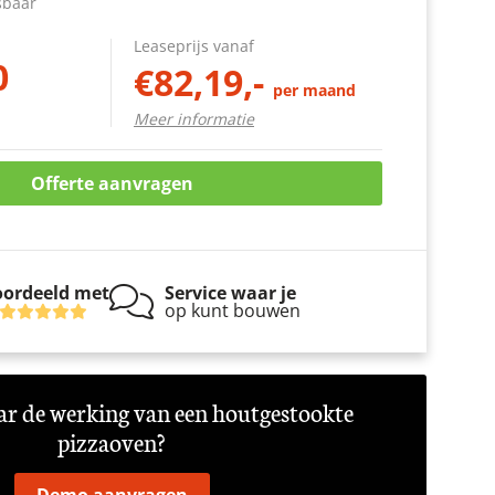
sbaar
Leaseprijs vanaf
0
€82,19,-
per maand
Meer informatie
rken
Offerte aanvragen
ordeeld met
Service waar je
op kunt bouwen
r de werking van een houtgestookte
pizzaoven?