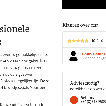
ssionele
Klanten over ons
s
Top levering!
10
/ 10
oven is gemakkelijk zelf te
token klaar voor gebruik. U
Dane
sen of vraag ons om een
6 Maand(en) g
kan ook als gasoven
 pizza’s tegelijkertijd. Deze
o of broodjeszaak. Voor een
Advies nodig?
Bereikbaar op werkd
Keuze uit 2 verschillende