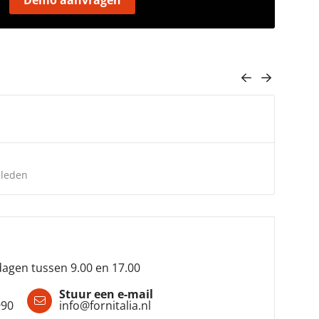
Demo aanvragen
Mijn 
Harm 
Weerg
Het d
Omdat
eleden
we he
Geluk
Een e
agen tussen 9.00 en 17.00