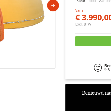
Kleur:
Rood - Aanpa
Accessoires / Deegbakken
Vanaf
Pizza ovens / Elektrisch
€ 3.990,0
Pizza ovens / Gas
Excl. BTW
Pizza ovens / Gas en houtgestookte pizza oven
Me
Bowls and dishes
Cozze
Di Fiore
Beo
Everdure
9.6
Fornitalia
Benieuwd naa