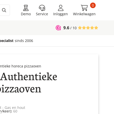
0
Demo
Service
Inloggen
Winkelwagen
cten
9.6
/ 10
ecialist
sinds 2006
ntieke horeca pizzaoven
ieën
 Authentieke
pizzaoven
t - Gas en hout
n/keer):
60