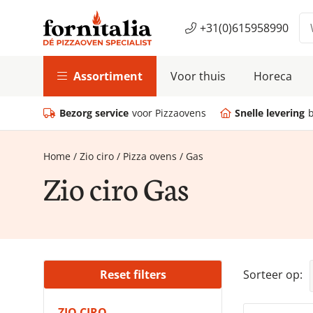
+31(0)615958990
Assortiment
Voor thuis
Horeca
Bezorg service
voor Pizzaovens
Snelle levering
Home
/
Zio ciro
/
Pizza ovens
/
Gas
Zio ciro Gas
Reset filters
Sorteer op:
ZIO CIRO