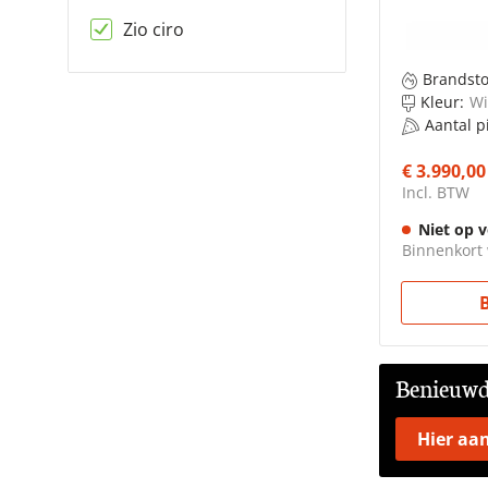
Zio ciro
Brandsto
Kleur:
Wi
Aantal pi
€ 3.990,00
Incl. BTW
Niet op 
Binnenkort
Benieuwd 
Hier aa