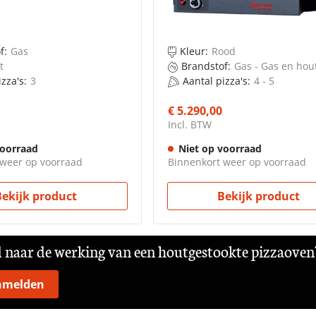
f:
Gas
Kleur:
Rood
t
Brandstof:
Gas - Gas en hou
zza's:
3
Aantal pizza's:
4 - 5
€ 5.290,00
Incl. BTW
voorraad
Niet op voorraad
 weer op voorraad
Binnenkort weer op voorraad
Bekijk product
Bekijk product
naar de werking van een houtgestookte pizzaoven
nmelden