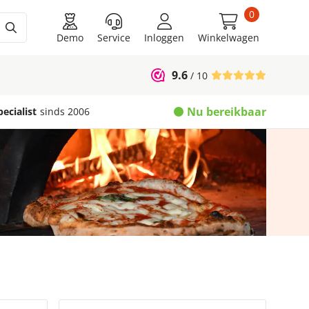
0
Demo
Service
Inloggen
Winkelwagen
cten
9.6
/ 10
Nu bereikbaar
ecialist
sinds 2006
ieën