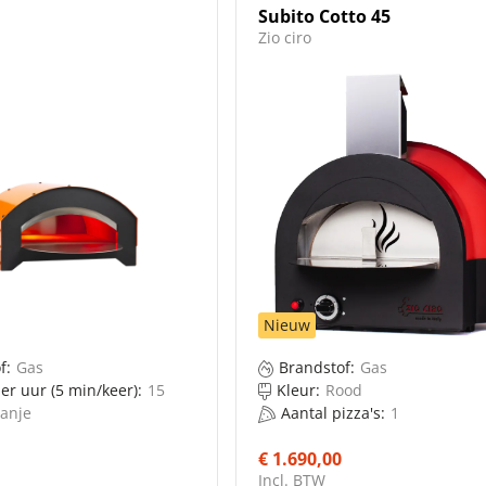
Accessoires / Deegbakken
Subito Cotto 45
Zio ciro
Pizza ovens / Elektrisch
Pizza ovens / Gas
Pizza ovens / Gas en houtgestookte pizza oven
Me
Bowls and dishes
Cozze
Di Fiore
Everdure
Nieuw
Fornitalia
f:
Gas
Brandstof:
Gas
per uur (5 min/keer):
15
Kleur:
Rood
anje
Aantal pizza's:
1
€ 1.690,00
Incl. BTW