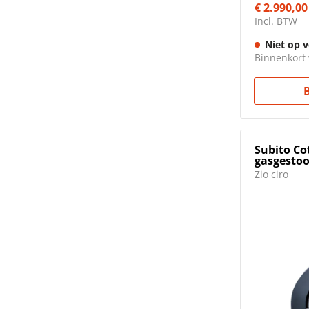
€ 2.990,00
Incl. BTW
Niet op 
Binnenkort
Subito Co
gasgesto
Zio ciro