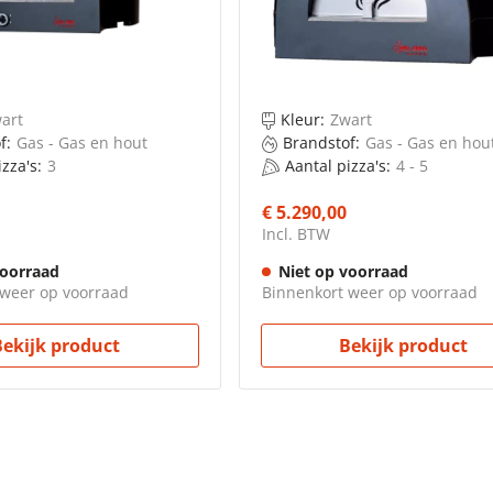
art
Kleur:
Zwart
f:
Gas - Gas en hout
Brandstof:
Gas - Gas en hou
zza's:
3
Aantal pizza's:
4 - 5
€ 5.290,00
Incl. BTW
voorraad
Niet op voorraad
 weer op voorraad
Binnenkort weer op voorraad
Bekijk product
Bekijk product