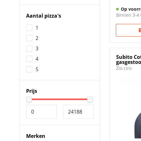
Op voorr
Binnen 3-4 
Aantal pizza's
1
2
3
Subito Cot
4
gasgesto
Zio ciro
5
Prijs
Merken