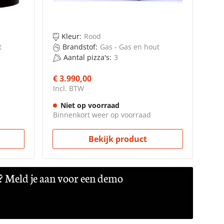
Kleur:
Rood
t
Brandstof:
Gas - Gas en hout
Aantal pizza's:
3
€ 3.990,00
Incl. BTW
Niet op voorraad
Binnenkort weer op voorraad
Bekijk product
? Meld je aan voor een demo