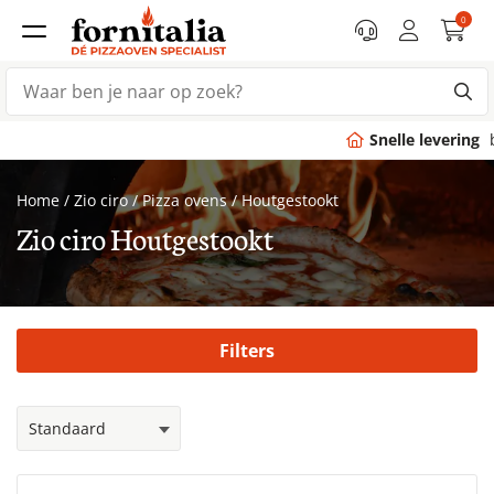
0
Snelle levering
binnen 7 dagen
Home
/
Zio ciro
/
Pizza ovens
/
Houtgestookt
Zio ciro Houtgestookt
Filters