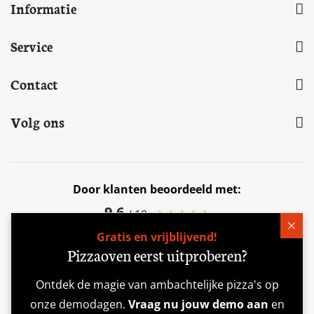
Informatie
Service
Contact
Volg ons
Door klanten beoordeeld met:
9.6
/ 10
Gratis en vrijblijvend!
Geverifieerd door:
Pizzaoven eerst uitproberen?
Ontdek de magie van ambachtelijke pizza's op
Veilig betalen met:
onze demodagen.
Vraag nu jouw demo aan
en